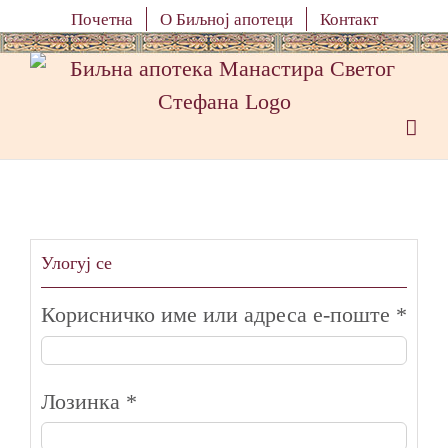
Skip
Почетна
О Биљној апотеци
Контакт
to
content
Улогуј се
Корисничко име или адреса е-поште
*
Лозинка
*