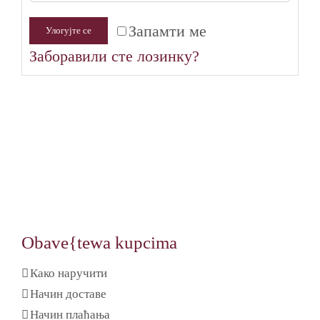
Запамти ме
Улогујте се
Заборавили сте лозинку?
Obave{tewa kupcima
Како наручити
Начин доставе
Начин плаћања