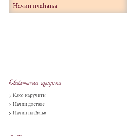
Начин плаћања
Obave{tewa kupcima
Како наручити
Начин доставе
Начин плаћања