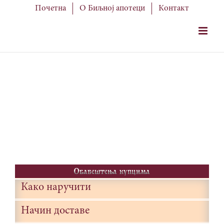
Skip
Почетна
О Биљној апотеци
Контакт
to
content
Obave{tewa kupcima
Како наручити
Начин доставе