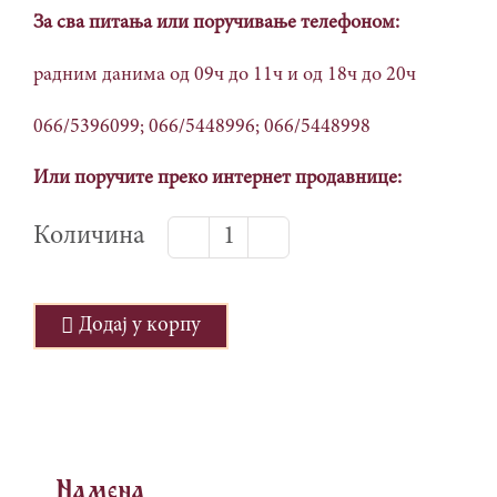
За сва питања или поручивање телефоном:
радним данима од 09ч до 11ч и од 18ч до 20ч
066/5396099; 066/5448996; 066/5448998
Или поручите преко интернет продавнице:
Течни
сапун
са
Додај у корпу
лавандом,
250мл
количина
Namena