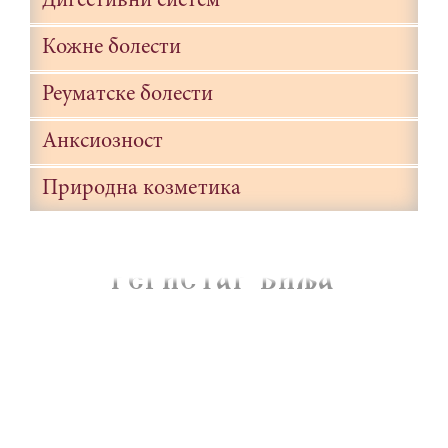
Дигестивни систем
Кожне болести
Реуматске болести
Анксиозност
Природна козметика
REGISTAR BIQA