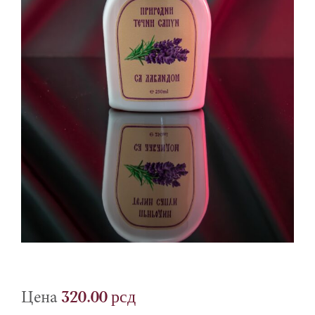
320.00
рсд