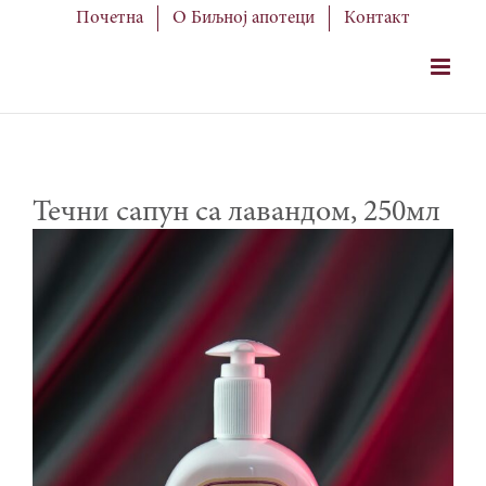
Skip
Почетна
О Биљној апотеци
Контакт
to
content
Течни сапун са лавандом, 250мл