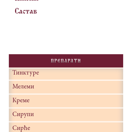
Sastav
PREPARATI
Тинктуре
Мелеми
Креме
Сирупи
Сирће