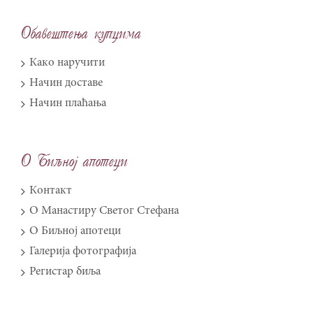
Obave{tewa kupcima
Како наручити
Начин доставе
Начин плаћања
O Biqnoj apoteci
Контакт
О Манастиру Светог Стефана
О Биљној апотеци
Галерија фотографија
Регистар биља