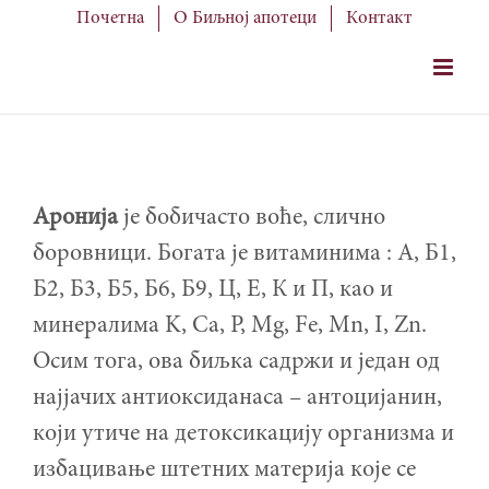
Skip
Почетна
О Биљној апотеци
Контакт
to
content
Аронија
је бобичасто воће, слично
боровници. Богата је витаминима : А, Б1,
Б2, Б3, Б5, Б6, Б9, Ц, Е, К и П, као и
минералима K, Ca, P, Mg, Fe, Mn, I, Zn.
Осим тога, ова биљка садржи и један од
најјачих антиоксиданаса – антоцијанин,
који утиче на детоксикацију организма и
избацивање штетних материја које се