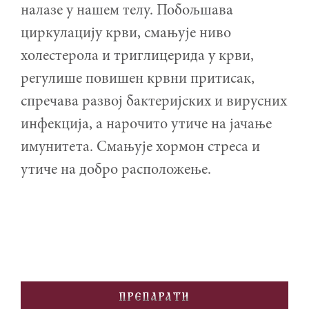
налазе у нашем телу. Побољшава
циркулацију крви, смањује ниво
холестерола и триглицерида у крви,
регулише повишен крвни притисак,
спречава развој бактеријских и вирусних
инфекција, а нарочито утиче на јачање
имунитета. Смањује хормон стреса и
утиче на добро расположење.
PREPARATI