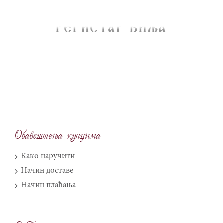
REGISTAR BIQA
Obave{tewa kupcima
Како наручити
Начин доставе
Начин плаћања