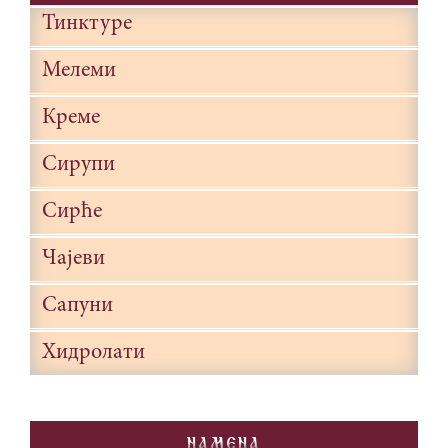
Тинктуре
Мелеми
Креме
Сирупи
Сирће
Чајеви
Сапуни
Хидролати
NAMENA