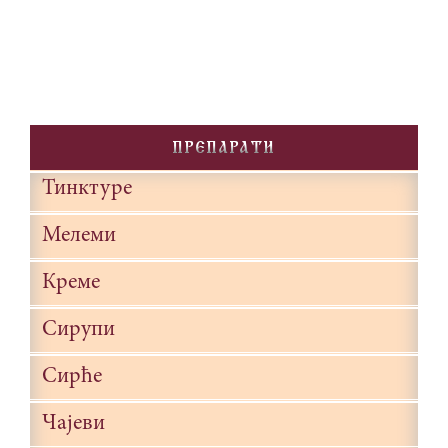
PREPARATI
Тинктуре
Мелеми
Креме
Сирупи
Сирће
Чајеви