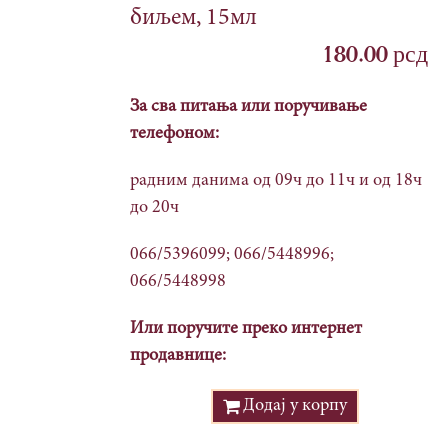
биљем, 15мл
180.00
рсд
За сва питања или поручивање
телефоном:
радним данима од 09ч до 11ч и од 18ч
до 20ч
066/5396099; 066/5448996;
066/5448998
Или поручите преко интернет
продавнице:
Додај у корпу