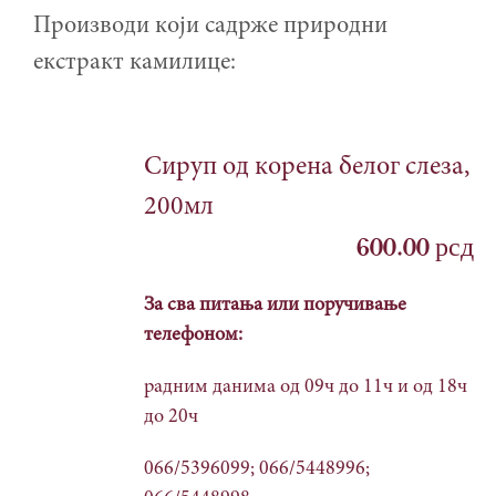
Производи који садрже природни
екстракт камилице:
Сируп од корена белог слеза,
200мл
600.00
рсд
За сва питања или поручивање
телефоном:
радним данима од 09ч до 11ч и од 18ч
до 20ч
066/5396099; 066/5448996;