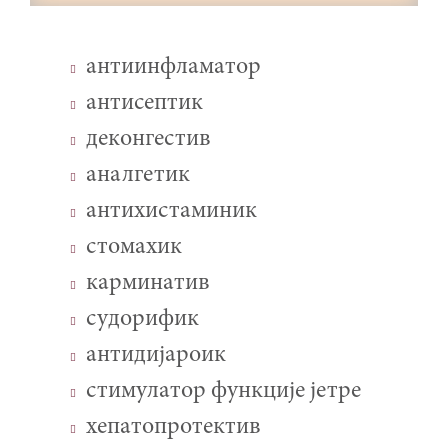
антиинфламатор
антисептик
деконгестив
аналгетик
антихистаминик
стомахик
карминатив
судорифик
антидијароик
стимулатор функције јетре
хепатопротектив