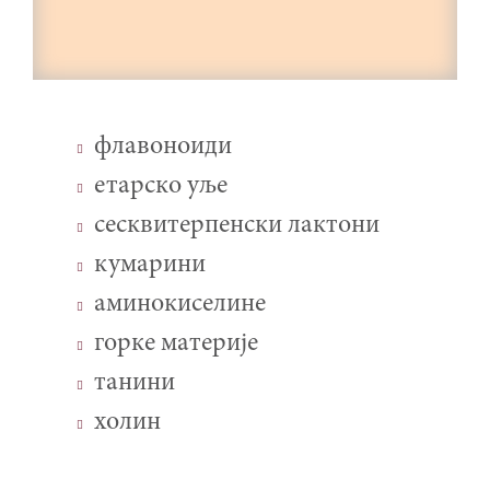
флавоноиди
етарско уље
сесквитерпенски лактони
кумарини
аминокиселине
горке материје
танини
холин