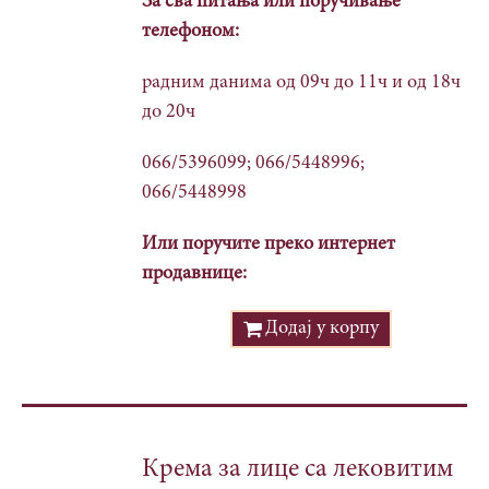
За сва питања или поручивање
телефоном:
радним данима од 09ч до 11ч и од 18ч
до 20ч
066/5396099; 066/5448996;
066/5448998
Или поручите преко интернет
продавнице:
Додај у корпу
Крема за лице са лековитим