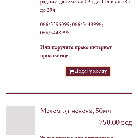
радним данима од 09ч до 11ч и од 18ч
до 20ч
066/5396099; 066/5448996;
066/5448998
Или поручите преко интернет
продавнице:
Додај у корпу
Мелем од невена, 50мл
750.00
рсд