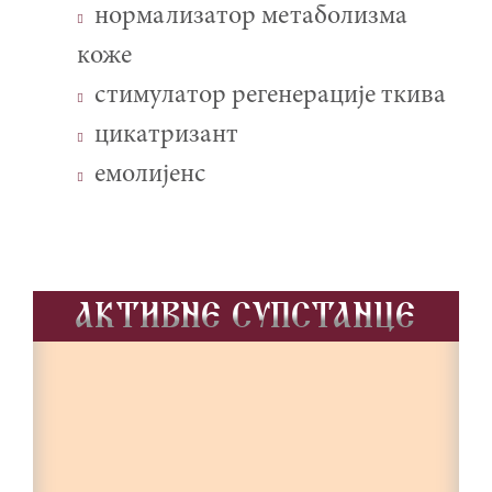
нормализатор метаболизма
коже
стимулатор регенерације ткива
цикатризант
емолијенс
AKTIVNE SUPSTANCE