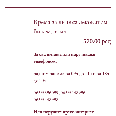
Крема за лице са лековитим
биљем, 50мл
520.00
рсд
За сва питања или поручивање
телефоном:
радним данима од 09ч до 11ч и од 18ч
до 20ч
066/5396099; 066/5448996;
066/5448998
Или поручите преко интернет