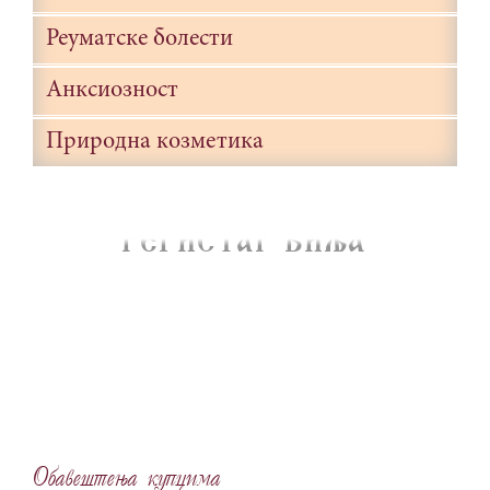
Реуматске болести
Анксиозност
Природна козметика
REGISTAR BIQA
Obave{tewa kupcima