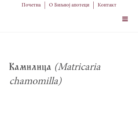
Skip
Почетна
О Биљној апотеци
Контакт
to
content
Kamilica
(Matricaria
chamomilla)