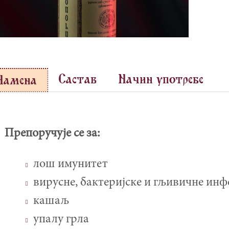
Sastav
Na~in upotrebe
Namena
Препоручује се за:
лош имунитет
вирусне, бактеријске и гљивичне инф
кашаљ
упалу грла