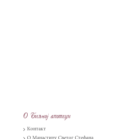
O Biqnoj apoteci
Контакт
О Манастиру Светог Стефана