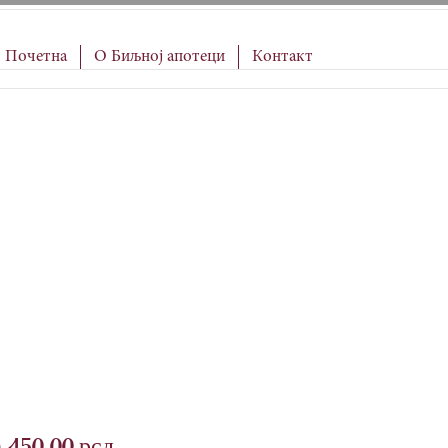
Почетна
О Биљној апотеци
Контакт
450.00
рсд