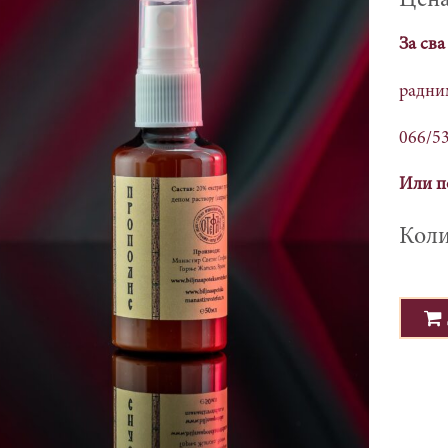
За св
радним
066/5
Или п