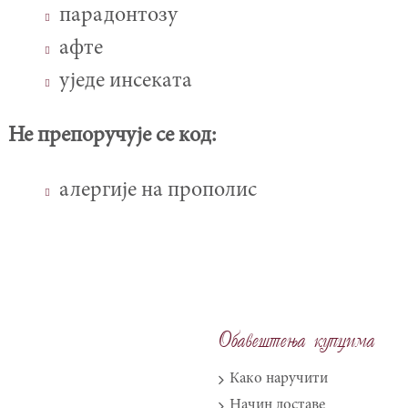
парадонтозу
афте
уједе инсеката
Не препоручује се код:
алергије на прополис
Obave{tewa kupcima
Како наручити
Начин доставе