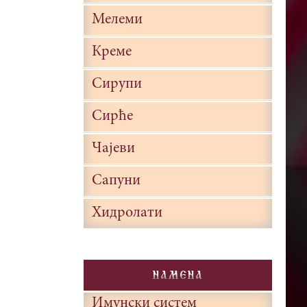
Мелеми
Креме
Сирупи
Сирће
Чајеви
Сапуни
Хидролати
NAMENA
Имунски систем