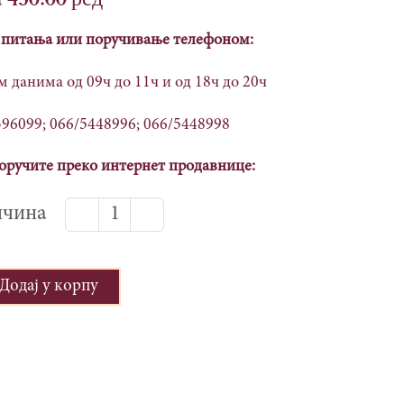
а питања или поручивање телефоном:
 данима од 09ч до 11ч и од 18ч до 20ч
396099; 066/5448996; 066/5448998
оручите преко интернет продавнице:
Прополис
спреј
водени
Додај у корпу
раствор,
50мл
количина