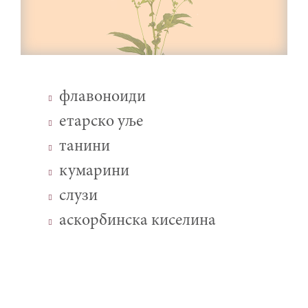
флавоноиди
етарско уље
танини
кумарини
слузи
аскорбинска киселина