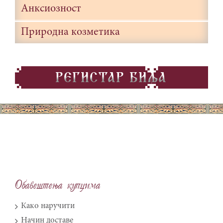
Анксиозност
Природна козметика
REGISTAR BIQA
Obave{tewa kupcima
Како наручити
Начин доставе