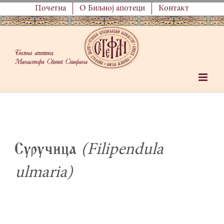
Skip
Почетна
О Биљној апотеци
Контакт
to
content
Suru~ica
(Filipendula
ulmaria)