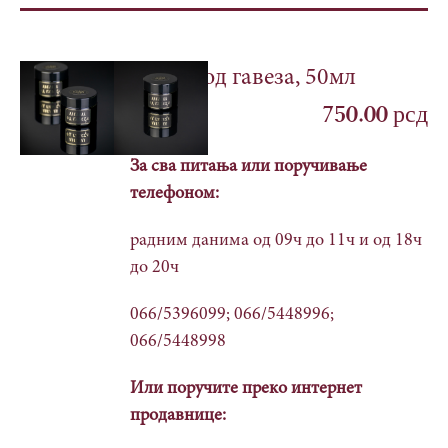
Mелем од гавеза, 50мл
750.00
рсд
За сва питања или поручивање
телефоном:
радним данима од 09ч до 11ч и од 18ч
до 20ч
066/5396099; 066/5448996;
066/5448998
Или поручите преко интернет
продавнице: