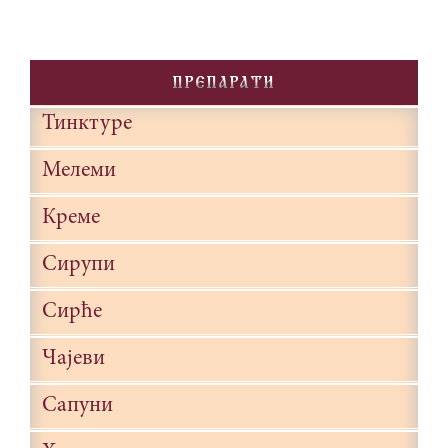
PREPARATI
Тинктуре
Мелеми
Креме
Сирупи
Сирће
Чајеви
Сапуни