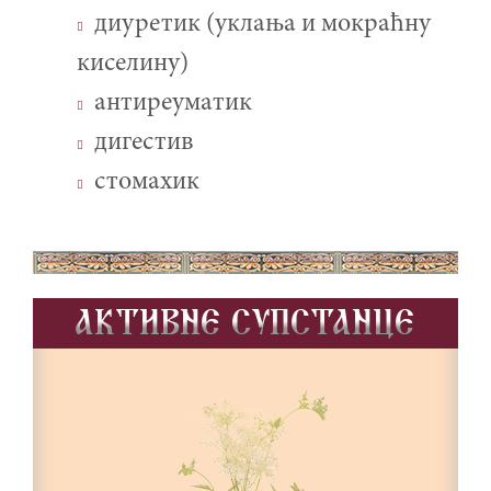
диуретик (уклања и мокраћну
киселину)
антиреуматик
дигестив
стомахик
AKTIVNE SUPSTANCE