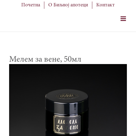
Skip
Почетна
О Биљној апотеци
Контакт
to
content
Мелем за вене, 50мл