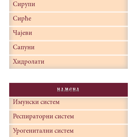
Сирупи
Сирће
Чајеви
Сапуни
Хидролати
NAMENA
Имунски систем
Респираторни систем
Урогенитални систем