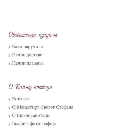
Obave{tewa kupcima
Како наручити
Начин доставе
Начин плаћања
O Biqnoj apoteci
Контакт
О Манастиру Светог Стефана
О Биљној апотеци
Галерија фотографија