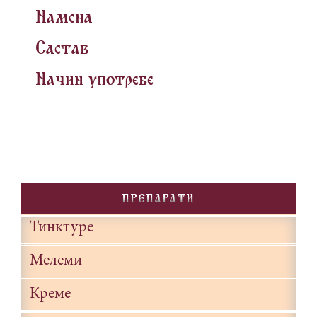
Namena
Sastav
Na~in upotrebe
PREPARATI
Тинктуре
Мелеми
Креме