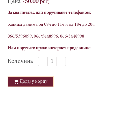
750.00
рсд
За сва питања или поручивање телефоном:
радним данима од 09ч до 11ч и од 18ч до 20ч
066/5396099; 066/5448996; 066/5448998
Или поручите преко интернет продавнице:
Мелем
за
вене,
Додај у корпу
50мл
количина