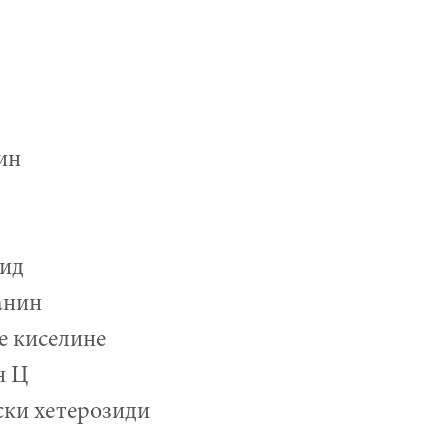
ин
зид
анин
е киселине
н Ц
ки хетерозиди