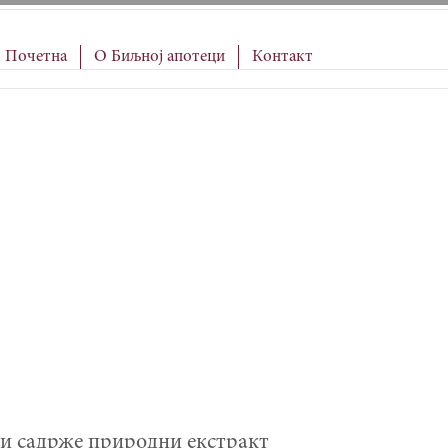
Почетна
О Биљној апотеци
Контакт
и садрже природни екстракт