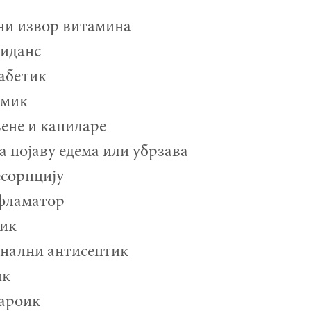
ни извор витамина
сиданс
абетик
емик
ене и капиларе
а појаву едема или убрзава
есорпцију
фламатор
тик
нални антисептик
ик
ароик