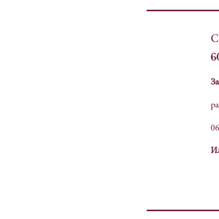
С
6
За
ра
06
Ил