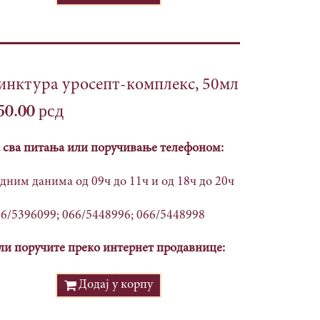
инктура уросепт-комплекс, 50мл
50.00
рсд
 сва питања или поручивање телефоном:
дним данима од 09ч до 11ч и од 18ч до 20ч
6/5396099; 066/5448996; 066/5448998
и поручите преко интернет продавнице:
Додај у корпу