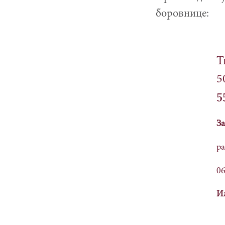
боровнице:
Т
5
5
За
ра
06
Ил