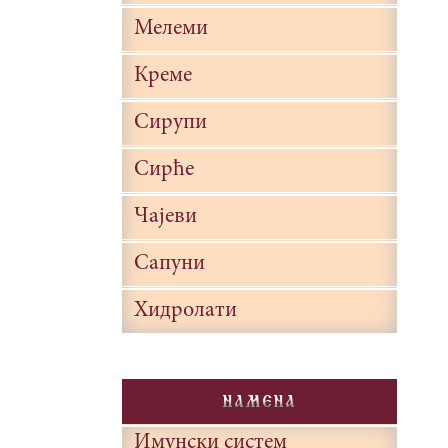
Мелеми
Креме
Сирупи
Сирће
Чајеви
Сапуни
Хидролати
NAMENA
Имунски систем