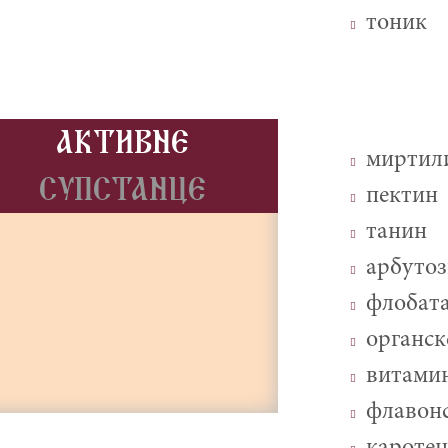
тоник
AKTIVNE
миртил
SUPSTANCE
пектин
танин
арбуто
флобат
органск
витами
флавонс