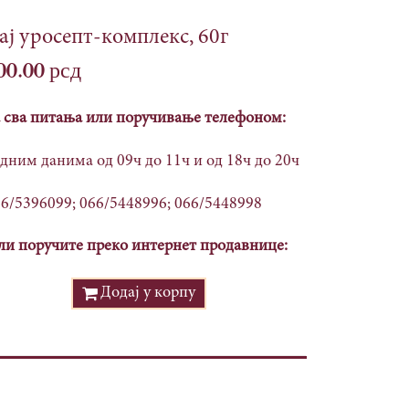
ај уросепт-комплекс, 60г
00.00
рсд
 сва питања или поручивање телефоном:
дним данима од 09ч до 11ч и од 18ч до 20ч
6/5396099; 066/5448996; 066/5448998
и поручите преко интернет продавнице:
Додај у корпу