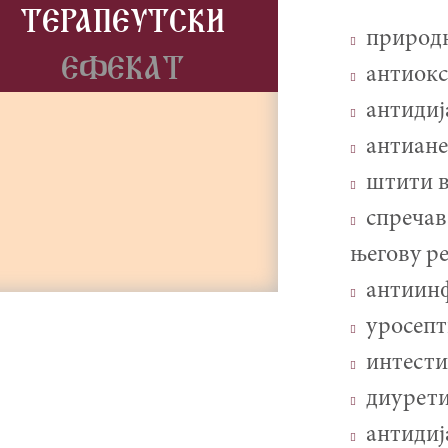
TERAPEUTSKI
природ
EFEKAT
антиок
антидиј
антиан
штити в
спречав
његову р
антиин
уросеп
интести
диурет
антидиј