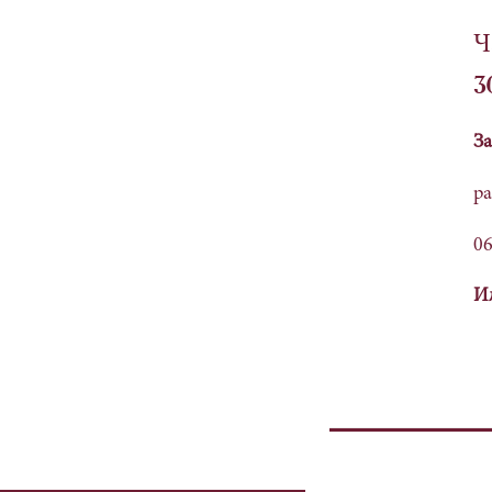
Ч
3
За
ра
06
Ил