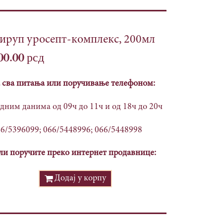
ируп уросепт-комплекс, 200мл
00.00
рсд
 сва питања или поручивање телефоном:
дним данима од 09ч до 11ч и од 18ч до 20ч
6/5396099; 066/5448996; 066/5448998
и поручите преко интернет продавнице:
Додај у корпу