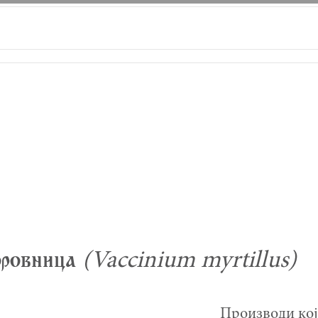
rovnica
(Vaccinium myrtillus)
Производи кој