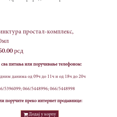
инктура простал-комплекс,
0мл
50.00
рсд
 сва питања или поручивање телефоном:
дним данима од 09ч до 11ч и од 18ч до 20ч
6/5396099; 066/5448996; 066/5448998
и поручите преко интернет продавнице:
Додај у корпу